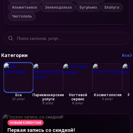
Альметьевск
Зеленодольск
Бугульма
Елабуга
Чистополь
Категории
Все
Все
Парикмахерские
Ногтевой
Косметология
Ре
услуги
сервис
22 услуг
0 услуг
8 услуг
8 услуг
НОВЫМ КЛИЕНТАМ
Первая запись со скидкой!