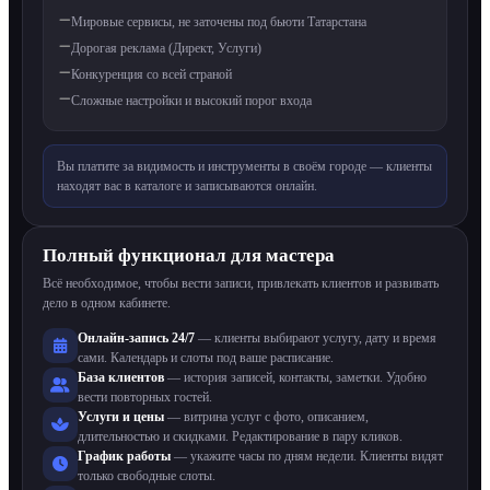
Мировые сервисы, не заточены под бьюти Татарстана
Дорогая реклама (Директ, Услуги)
Конкуренция со всей страной
Сложные настройки и высокий порог входа
Вы платите за видимость и инструменты в своём городе — клиенты
находят вас в каталоге и записываются онлайн.
Полный функционал для мастера
Всё необходимое, чтобы вести записи, привлекать клиентов и развивать
дело в одном кабинете.
Онлайн-запись 24/7
— клиенты выбирают услугу, дату и время
сами. Календарь и слоты под ваше расписание.
База клиентов
— история записей, контакты, заметки. Удобно
вести повторных гостей.
Услуги и цены
— витрина услуг с фото, описанием,
длительностью и скидками. Редактирование в пару кликов.
График работы
— укажите часы по дням недели. Клиенты видят
только свободные слоты.