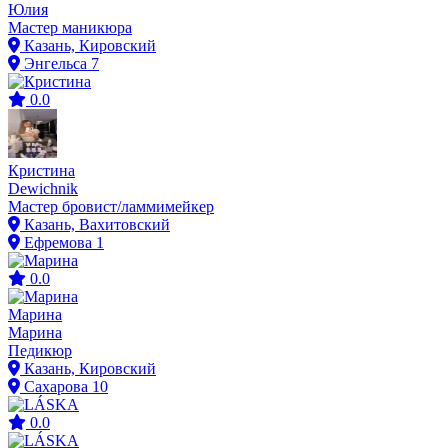
Юлия
Мастер маникюра
Казань, Кировский
Энгельса 7
0.0
Кристина
Dewichnik
Мастер бровист/ламмимейкер
Казань, Вахитовский
Ефремова 1
0.0
Марина
Марина
Педикюр
Казань, Кировский
Сахарова 10
0.0