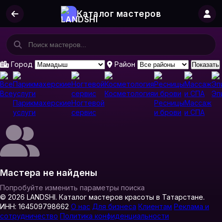
Каталог мастеров
Город
Район
Показать
Все
Косметология
Эп
Парикмахерские
Ногтевой
Ресницы
Массаж
услуги
сервис
и брови
и СПА
Мастера не найдены
Попробуйте изменить параметры поиска
© 2026 LANDSHI. Каталог мастеров красоты в Татарстане.
ИНН: 164509798662
О нас
Для бизнеса
Клиентам
Реклама и
сотрудничество
Политика конфиденциальности