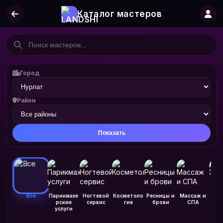
Каталог мастеров
Город
Район
Показать
Все
Парикмахе
Ногтевой
Косметоло
Ресницы и
Массаж и
Эпи
рские
сервис
гия
брови
СПА
услуги